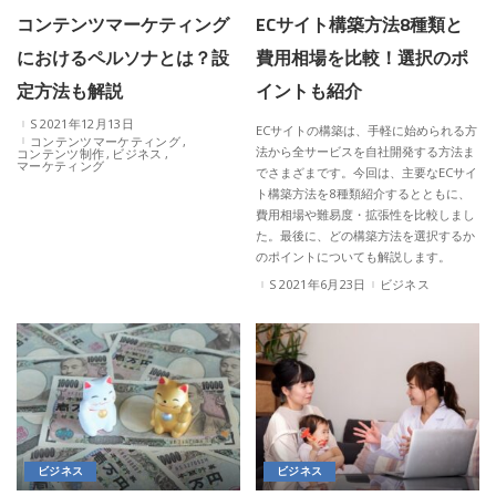
コンテンツマーケティング
ECサイト構築方法8種類と
におけるペルソナとは？設
費用相場を比較！選択のポ
定方法も解説
イントも紹介
2021年12月13日
ECサイトの構築は、手軽に始められる方
コンテンツマーケティング
法から全サービスを自社開発する方法ま
コンテンツ制作
ビジネス
マーケティング
でさまざまです。今回は、主要なECサイ
ト構築方法を8種類紹介するとともに、
費用相場や難易度・拡張性を比較しまし
た。最後に、どの構築方法を選択するか
のポイントについても解説します。
2021年6月23日
ビジネス
ビジネス
ビジネス