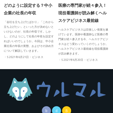
どのように設定する？中小
医療の専門家が続々参入！
企業の社長の年収
現役看護師が読み解くヘル
スケアビジネス最前線
「会社を立ち上げたばかり」「これから
立ち上げたい」といった方が決めないと
ヘルスケアビジネスは目覚しい発展を遂
いけないのが、社長の年収です。しか
げています。医師や看護師など医療の専
し、どのようにして社長の年収を設定す
門家が続々参入する今、ヘルスケアビジ
ればいいのでしょうか。今回は、中小企
ネスはどう変わっていくのでしょうか。
業社長の年収の実態、およびその決め方
ヘルスケアビジネス最前線を現役看護師
について解説していきます。
が読み解きます。
2021年6月21日
ビジネス
2021年6月20日
ビジネス