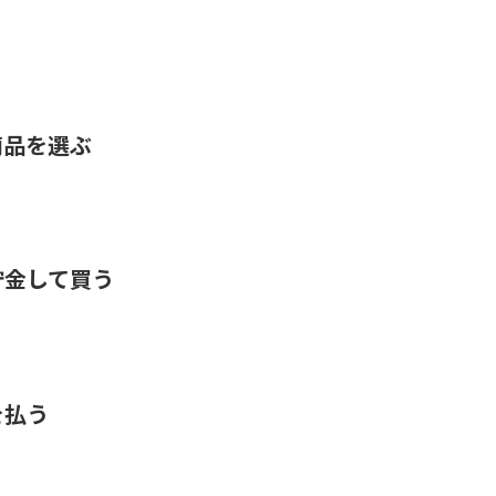
商品を選ぶ
貯金して買う
を払う