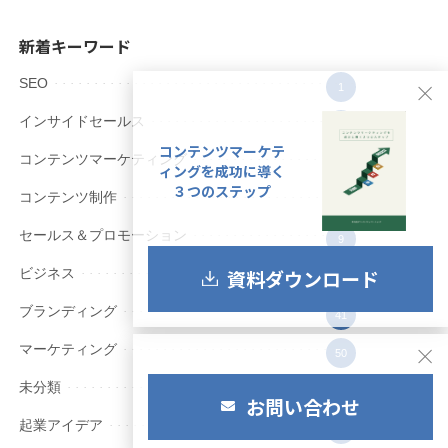
新着キーワード
SEO
1
インサイドセールス
8
コンテンツマーケテ
コンテンツマーケティング
55
ィングを成功に導く
３つのステップ
コンテンツ制作
64
セールス＆プロモーション
9
資料ダウンロード
ビジネス
12
ブランディング
41
マーケティング
50
未分類
9
お問い合わせ
起業アイデア
2