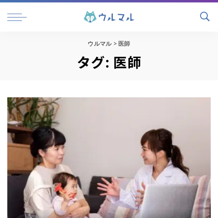
ウルマル
>
医師
タグ:
医師