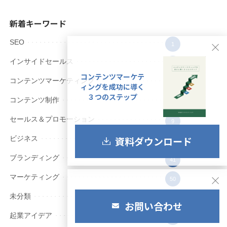
新着キーワード
SEO
1
インサイドセールス
8
コンテンツマーケテ
コンテンツマーケティング
55
ィングを成功に導く
３つのステップ
コンテンツ制作
64
セールス＆プロモーション
9
資料ダウンロード
ビジネス
12
ブランディング
41
マーケティング
50
未分類
9
お問い合わせ
起業アイデア
2