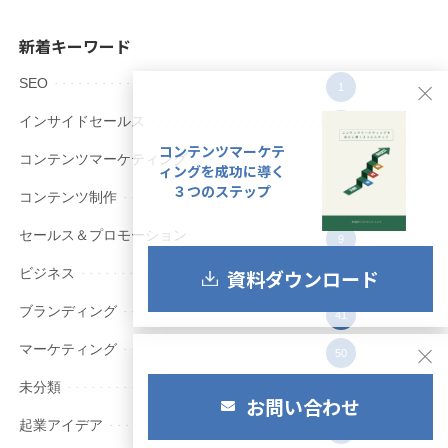
新着キーワード
SEO
1
インサイドセールス
8
コンテンツマーケテ
コンテンツマーケティング
55
ィングを成功に導く
３つのステップ
コンテンツ制作
64
セールス＆プロモーション
9
資料ダウンロード
ビジネス
12
ブランディング
41
マーケティング
50
未分類
9
お問い合わせ
起業アイデア
2